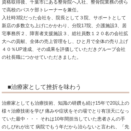
資格取得後、千葉市にある整骨院へ入社、整骨院業務の傍ら
で高校のバスケ部トレーナーを兼任。
入社時3院だった会社を、院長として３院、サポートとして
新店の多数立ち上げにかかわり、分院17院、介護施設3、居
宅事務所２、障害者支援施設３、総社員数１２０名の会社拡
大への貢献、全体の売上管理をし、ひと月で全体の売り上げ
４０％UP達成、その成果を評価していただきグループ会社
の社長職につかせていただきました。
■治療家として挫折を味わう
治療家としても治療技術、知識の研鑽も続け15年で20以上の
様々治療技術を学び 痛みや症状をその場でとり有頂天になっ
ていた最中・・・ それは10年間担当していた患者さんの手
のしびれが出て 病院でもう年だから治らないと言われ、「先